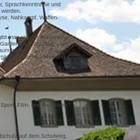
ar, Sprachkenntnisse und
u werden.
lyse, Nahkampf, Waffen-
egibt man sich im Personen-
, Garderobe, Fahrzeug, usw.
raum haben.
rgängig, durchdachtes und
et werden.
 Sport, Film- und Musikwelt /
itschutz auf dem Schulweg,