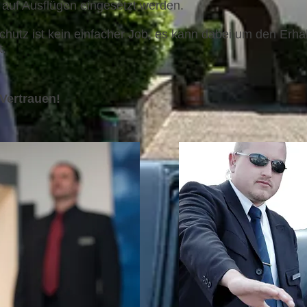
, auf Ausflügen eingesetzt werden.
hutz ist kein einfacher Job, es kann dabei um den Erha
t.
 Vertrauen!