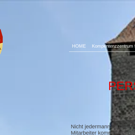
HOME
Kompentenzzentrum fü
PER
Nicht jedermann ist geeig
Mitarbeiter kommen für di