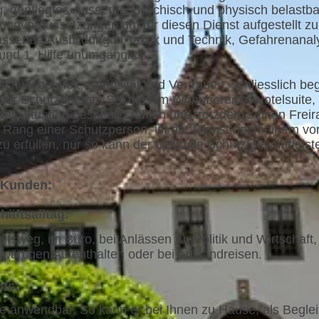
g, gepflegtes Äusseres, psychisch und physisch belastb
rundvoraussetzungen um für diesen Dienst aufgestellt z
assende Ausbildung in Taktik und Technik, Gefahrenana
und 1. Hilfe unumgänglich.
schwiegenheit, Seriosität und Vertrauen, schliesslich b
e der Schutzperson. Sei dies im Wohnbereich, Hotelsuite
der Situation geschützt fühlen und trotzdem seinen Frei
Rang einer Schutzperson, ist der Dienst nach einem vo
zu erfüllen, nur so kann der optimale Schutz gewährleist
e Kunden:
äftsalltag:
itsweg, im Büro, bei Anlässen für Politik und Wirtschaft,
wärtigen Aufenthalten oder bei Auslandreisen
.
ts:
lie anwendbar. So kann er bei Ihnen zu Hause, als Begle