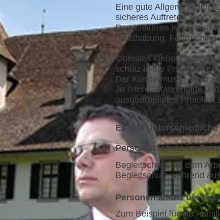
Eine gute Allgemeinbildun
sicheres Auftreten, sind G
Des Weiteren ist eine umf
handhabung, Fahrtraining 
Oberstes Gebot ist die Ver
schutz in die Privatsphär
Der Kunde muss sich in je
Je nach Gefahrenlage und 
ausgearbeitetes Protokoll 
Es gibt unterschiedlich
Personenschutz im Gesch
Begleitschutz auf dem Arbe
Begleitschutz während aus
Personenschutz bei Even
Zum Beispiel für die Fami